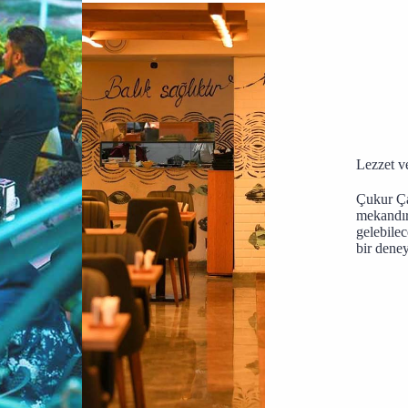
Lezzet v
Çukur Çar
mekandır.
gelebilec
bir deney