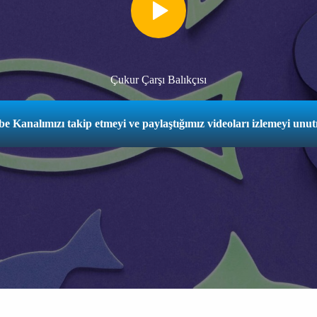
Çukur Çarşı Balıkçısı
e Kanalımızı takip etmeyi ve paylaştığımız videoları izlemeyi unu