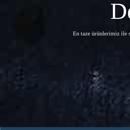
D
En taze ürünlerimiz ile 
B