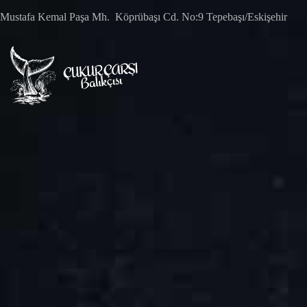
Skip
Mustafa Kemal Paşa Mh. Köprübaşı Cd. No:9 Tepebaşı/Eskişehir
to
content